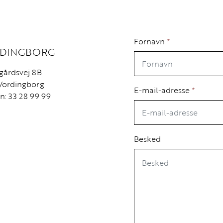
Fornavn
*
DINGBORG
gårdsvej 8B
Vordingborg
E-mail-adresse
*
n: 33 28 99 99
Besked